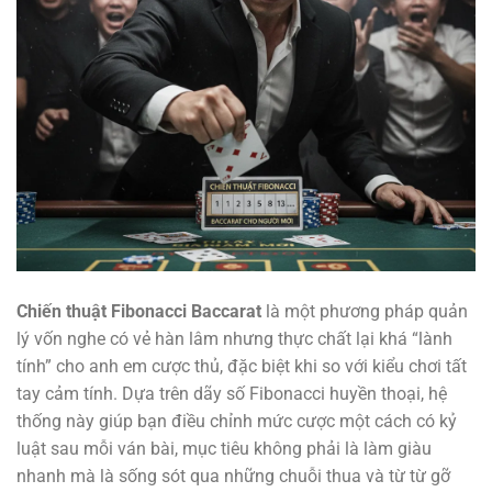
Chiến thuật Fibonacci Baccarat
là một phương pháp quản
lý vốn nghe có vẻ hàn lâm nhưng thực chất lại khá “lành
tính” cho anh em cược thủ, đặc biệt khi so với kiểu chơi tất
tay cảm tính. Dựa trên dãy số Fibonacci huyền thoại, hệ
thống này giúp bạn điều chỉnh mức cược một cách có kỷ
luật sau mỗi ván bài, mục tiêu không phải là làm giàu
nhanh mà là sống sót qua những chuỗi thua và từ từ gỡ