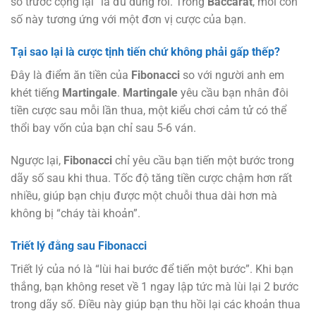
số trước cộng lại” là đủ dùng rồi. Trong
Baccarat
, mỗi con
số này tương ứng với một đơn vị cược của bạn.
Tại sao lại là cược tịnh tiến chứ không phải gấp thếp?
Đây là điểm ăn tiền của
Fibonacci
so với người anh em
khét tiếng
Martingale
.
Martingale
yêu cầu bạn nhân đôi
tiền cược sau mỗi lần thua, một kiểu chơi cảm tử có thể
thổi bay vốn của bạn chỉ sau 5-6 ván.
Ngược lại,
Fibonacci
chỉ yêu cầu bạn tiến một bước trong
dãy số sau khi thua. Tốc độ tăng tiền cược chậm hơn rất
nhiều, giúp bạn chịu được một chuỗi thua dài hơn mà
không bị “cháy tài khoản”.
Triết lý đằng sau Fibonacci
Triết lý của nó là “lùi hai bước để tiến một bước”. Khi bạn
thắng, bạn không reset về 1 ngay lập tức mà lùi lại 2 bước
trong dãy số. Điều này giúp bạn thu hồi lại các khoản thua