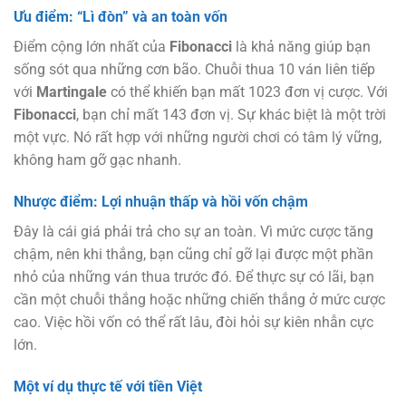
Ưu điểm: “Lì đòn” và an toàn vốn
Điểm cộng lớn nhất của
Fibonacci
là khả năng giúp bạn
sống sót qua những cơn bão. Chuỗi thua 10 ván liên tiếp
với
Martingale
có thể khiến bạn mất 1023 đơn vị cược. Với
Fibonacci
, bạn chỉ mất 143 đơn vị. Sự khác biệt là một trời
một vực. Nó rất hợp với những người chơi có tâm lý vững,
không ham gỡ gạc nhanh.
Nhược điểm: Lợi nhuận thấp và hồi vốn chậm
Đây là cái giá phải trả cho sự an toàn. Vì mức cược tăng
chậm, nên khi thắng, bạn cũng chỉ gỡ lại được một phần
nhỏ của những ván thua trước đó. Để thực sự có lãi, bạn
cần một chuỗi thắng hoặc những chiến thắng ở mức cược
cao. Việc hồi vốn có thể rất lâu, đòi hỏi sự kiên nhẫn cực
lớn.
Một ví dụ thực tế với tiền Việt