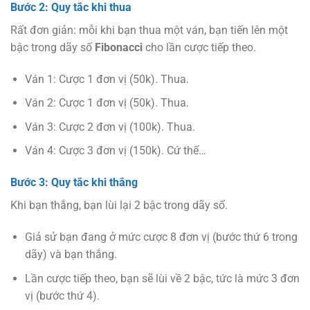
Bước 2: Quy tắc khi thua
Rất đơn giản: mỗi khi bạn thua một ván, bạn tiến lên một
bậc trong dãy số
Fibonacci
cho lần cược tiếp theo.
Ván 1: Cược 1 đơn vị (50k). Thua.
Ván 2: Cược 1 đơn vị (50k). Thua.
Ván 3: Cược 2 đơn vị (100k). Thua.
Ván 4: Cược 3 đơn vị (150k). Cứ thế…
Bước 3: Quy tắc khi thắng
Khi bạn thắng, bạn lùi lại 2 bậc trong dãy số.
Giả sử bạn đang ở mức cược 8 đơn vị (bước thứ 6 trong
dãy) và bạn thắng.
Lần cược tiếp theo, bạn sẽ lùi về 2 bậc, tức là mức 3 đơn
vị (bước thứ 4).