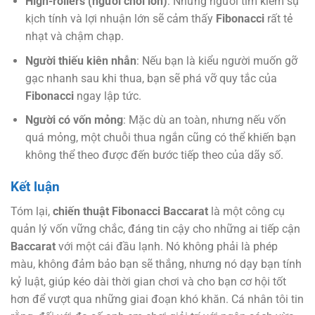
High-rollers (người chơi lớn)
: Những người tìm kiếm sự
kịch tính và lợi nhuận lớn sẽ cảm thấy
Fibonacci
rất tẻ
nhạt và chậm chạp.
Người thiếu kiên nhẫn
: Nếu bạn là kiểu người muốn gỡ
gạc nhanh sau khi thua, bạn sẽ phá vỡ quy tắc của
Fibonacci
ngay lập tức.
Người có vốn mỏng
: Mặc dù an toàn, nhưng nếu vốn
quá mỏng, một chuỗi thua ngắn cũng có thể khiến bạn
không thể theo được đến bước tiếp theo của dãy số.
Kết luận
Tóm lại,
chiến thuật Fibonacci Baccarat
là một công cụ
quản lý vốn vững chắc, đáng tin cậy cho những ai tiếp cận
Baccarat
với một cái đầu lạnh. Nó không phải là phép
màu, không đảm bảo bạn sẽ thắng, nhưng nó dạy bạn tính
kỷ luật, giúp kéo dài thời gian chơi và cho bạn cơ hội tốt
hơn để vượt qua những giai đoạn khó khăn. Cá nhân tôi tin