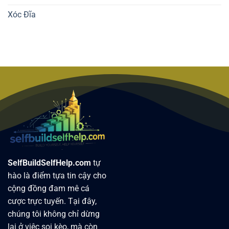
Xóc Đĩa
SelfBuildSelfHelp.com
tự
hào là điểm tựa tin cậy cho
cộng đồng đam mê cá
cược trực tuyến. Tại đây,
chúng tôi không chỉ dừng
lại ở việc soi kèo, mà còn